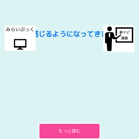
暑さを感じるようになってきました。
[!% if (image.url!="") { %]
[!% } %]
[%title%]
もっと読む